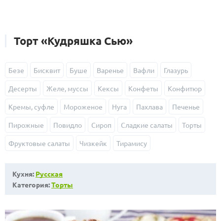
Торт «Кудряшка Сью»
Безе
Бисквит
Буше
Варенье
Вафли
Глазурь
Десерты
Желе, муссы
Кексы
Конфеты
Конфитюр
Кремы, суфле
Мороженое
Нуга
Пахлава
Печенье
Пирожные
Повидло
Сироп
Сладкие салаты
Торты
Фруктовые салаты
Чизкейк
Тирамису
Кухня:
Русская
Категория:
Торты