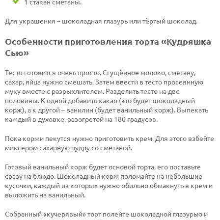
1 стакан сметаны.
Для украшения – шоколадная глазурь или тёртый шоколад.
Особенности приготовления торта «Кудряшка
Сью»
Тесто готовится очень просто. Сгущённое молоко, сметану,
сахар, яйца нужно смешать. Затем ввести в тесто просеянную
муку вместе с разрыхлителем. Разделить тесто на две
половины. К одной добавить какао (это будет шоколадный
корж), а к другой – ванилин (будет ванильный корж). Выпекать
каждый в духовке, разогретой на 180 градусов.
Пока коржи пекутся нужно приготовить крем. Для этого взбейте
миксером сахарную пудру со сметаной.
Готовый ванильный корж будет основой торта, его поставьте
сразу на блюдо. Шоколадный корж поломайте на небольшие
кусочки, каждый из которых нужно обильно обмакнуть в крем и
выложить на ванильный.
Собранный «кучерявый» торт полейте шоколадной глазурью и