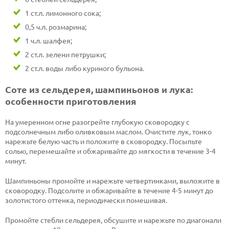
1 ст.л. лимонного сока;
0,5 ч.л. розмарина;
1 ч.л. шалфея;
2 ст.л. зелени петрушки;
2 ст.л. воды либо куриного бульона.
Соте из сельдерея, шампиньонов и лука:
особенности приготовления
На умеренном огне разогрейте глубокую сковородку с
подсолнечным либо оливковым маслом. Очистите лук, тонко
нарежьте белую часть и положите в сковородку. Посыпьте
солью, перемешайте и обжаривайте до мягкости в течение 3-4
минут.
Шампиньоны промойте и нарежьте четвертинками, выложите в
сковородку. Подсолите и обжаривайте в течение 4-5 минут до
золотистого оттенка, периодически помешивая.
Промойте стебли сельдерея, обсушите и нарежьте по диагонали