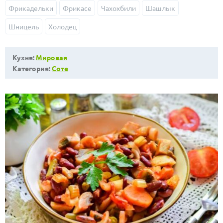
Фрикадельки
Фрикасе
Чахохбили
Шашлык
Шницель
Холодец
Кухня:
Мировая
Категория:
Соте