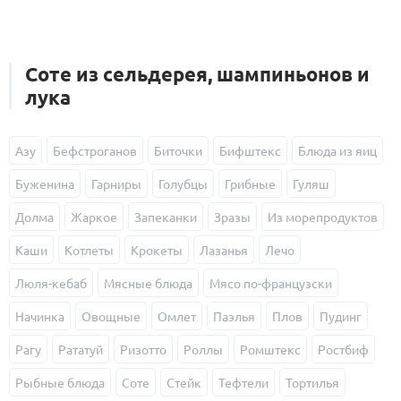
Соте из сельдерея, шампиньонов и
лука
Азу
Бефстроганов
Биточки
Бифштекс
Блюда из яиц
Буженина
Гарниры
Голубцы
Грибные
Гуляш
Долма
Жаркое
Запеканки
Зразы
Из морепродуктов
Каши
Котлеты
Крокеты
Лазанья
Лечо
Люля-кебаб
Мясные блюда
Мясо по-французски
Начинка
Овощные
Омлет
Паэлья
Плов
Пудинг
Рагу
Рататуй
Ризотто
Роллы
Ромштекс
Ростбиф
Рыбные блюда
Соте
Стейк
Тефтели
Тортилья