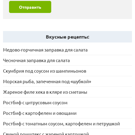
Отправить
Вкусные рецепты:
Медово-горчичная заправка для салата
Чесночная заправка для салата
Скумбрия под соусом из шампиньонов
Морская рыба, запеченная под «шубкой»
Жареное филе хека в кляре из сметаны
Ростбиф с цитрусовым соусом
Ростбиф с картофелем и овощами
Ростбиф с томатным соусом, картофелем и петрушкой
Свиной ромштекс с жареной картошкой