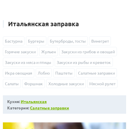
Итальянская заправка
Бастурма
Бургеры
Бутерброды, тосты
Винегрет
Горячие закуски
Жульен
Закуски из грибов и овощей
Закуски из мяса и птицы
Закуски из рыбы и креветок
Икра овощная
Лобио
Паштеты
Салатные заправки
Салаты
Форшмак
Холодные закуски
Мясной рулет
Кухня:
Итальянская
Категория:
Салатные заправки