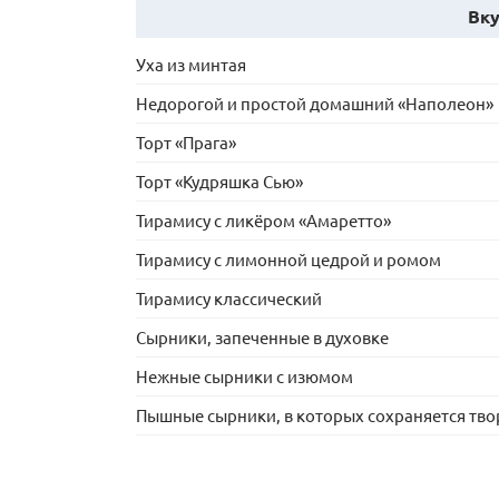
Вку
Уха из минтая
Недорогой и простой домашний «Наполеон»
Торт «Прага»
Торт «Кудряшка Сью»
Тирамису с ликёром «Амаретто»
Тирамису с лимонной цедрой и ромом
Тирамису классический
Сырники, запеченные в духовке
Нежные сырники с изюмом
Пышные сырники, в которых сохраняется тв