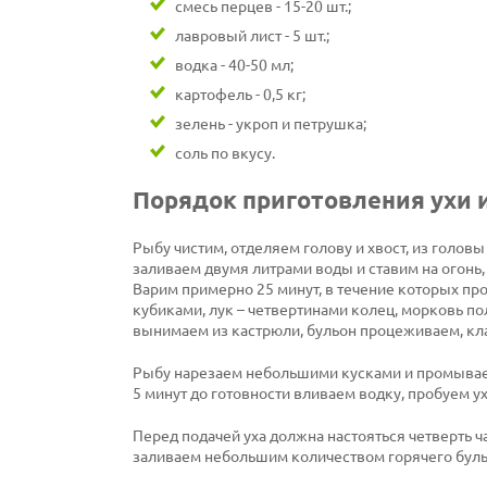
смесь перцев - 15-20 шт.;
лавровый лист - 5 шт.;
водка - 40-50 мл;
картофель - 0,5 кг;
зелень - укроп и петрушка;
соль по вкусу.
Порядок приготовления ухи и
Рыбу чистим, отделяем голову и хвост, из голов
заливаем двумя литрами воды и ставим на огонь
Варим примерно 25 минут, в течение которых п
кубиками, лук – четвертинами колец, морковь п
вынимаем из кастрюли, бульон процеживаем, кла
Рыбу нарезаем небольшими кусками и промываем
5 минут до готовности вливаем водку, пробуем ух
Перед подачей уха должна настояться четверть ч
заливаем небольшим количеством горячего бульо