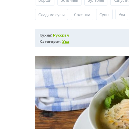
Борщи
Ботвинья
Бульоны
Капустн
Сладкие супы
Солянка
Супы
Уха
Кухня:
Русская
Категория:
Уха