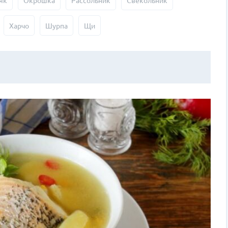
як
Окрошка
Рассольник
Свекольник
Харчо
Шурпа
Щи