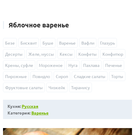
Яблочное варенье
Безе
Бисквит
Буше
Варенье
Вафли
Глазурь
Десерты
Желе, муссы
Кексы
Конфеты
Конфитюр
Кремы, суфле
Мороженое
Нуга
Пахлава
Печенье
Пирожные
Повидло
Сироп
Сладкие салаты
Торты
Фруктовые салаты
Чизкейк
Тирамису
Кухня:
Русская
Категория:
Варенье