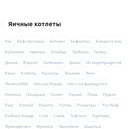
Яичные котлеты
Азу
Бефстроганов
Биточки
Бифштекс
Блюда из яиц
Буженина
Гарниры
Голубцы
Грибные
Гуляш
Долма
Жаркое
Запеканки
Зразы
Из морепродуктов
Каши
Котлеты
Крокеты
Лазанья
Лечо
Люля-кебаб
Мясные блюда
Мясо по-французски
Начинка
Овощные
Омлет
Паэлья
Плов
Пудинг
Рагу
Рататуй
Ризотто
Роллы
Ромштекс
Ростбиф
Рыбные блюда
Соте
Стейк
Тефтели
Тортилья
Фрикадельки
Фрикасе
Чахохбили
Шашлык