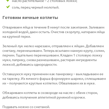
масло растительное – 2 столовых ложки;
соль, перец черный молотый.
Готовим яичные котлеты
Отвариваем яйца в течение 8 минут после закипания. Заливаем
холодной водой, даем остыть. Очистив скорлупу, натираем яйца
на крупной терке.
Зеленый лук мелко нарезаем, отправляем к яйцам. Добавляем
сметану, перемешиваем. Теперь всыпаем манную крупу, солим,
перчим. Тщательно перемешиваем. Кладем 1 столовую ложку
муки, паприку, снова размешиваем, растирая ингредиенты
ложкой, добиваясь однородности.
Оставшуюся муку применим как панировку – выкладываем ее
на тарелку. Из яичного фарша формируем шарики, сплющиваем
их – получаются круглые котлетки. Обваливаем их в муке.
Обжариваем котлеты в сковороде на масле с обеих сторон,
добиваясь получения аппетитной румяной корочки.
Подавать можно со сметаной.