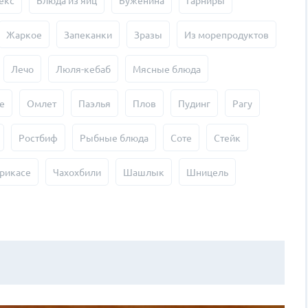
екс
Блюда из яиц
Буженина
Гарниры
Жаркое
Запеканки
Зразы
Из морепродуктов
Лечо
Люля-кебаб
Мясные блюда
е
Омлет
Паэлья
Плов
Пудинг
Рагу
Ростбиф
Рыбные блюда
Соте
Стейк
рикасе
Чахохбили
Шашлык
Шницель