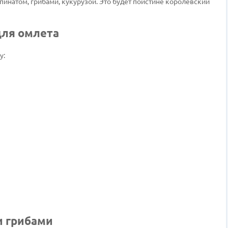
инатом, грибами, кукурузой. Это будет поистине королевский
ля омлета
у:
и грибами