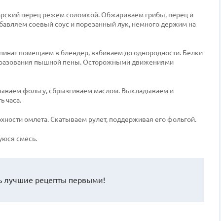
рский перец режем соломкой. Обжариваем грибы, перец и
Добавляем соевый соус и порезанный лук, немного держим на
пинат помещаем в блендер, взбиваем до однородности. Белки
 образования пышной пены. Осторожными движениями
адываем фольгу, сбрызгиваем маслом. Выкладываем и
ь часа.
ности омлета. Скатываем рулет, поддерживая его фольгой.
уюся смесь.
 лучшие рецепты первыми!