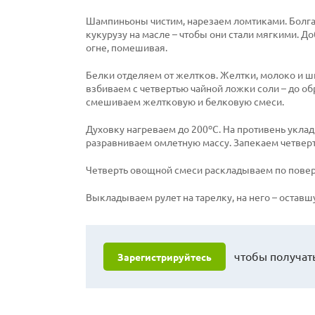
Шампиньоны чистим, нарезаем ломтиками. Болга
кукурузу на масле – чтобы они стали мягкими. 
огне, помешивая.
Белки отделяем от желтков. Желтки, молоко и ш
взбиваем с четвертью чайной ложки соли – до
смешиваем желтковую и белковую смеси.
Духовку нагреваем до 200ºС. На противень укл
разравниваем омлетную массу. Запекаем четверт
Четверть овощной смеси раскладываем по поверх
Выкладываем рулет на тарелку, на него – оставш
чтобы получать
Зарегистрируйтесь