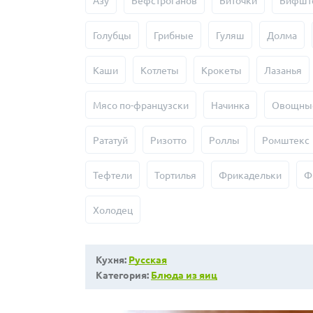
Азу
Бефстроганов
Биточки
Бифшт
Голубцы
Грибные
Гуляш
Долма
Каши
Котлеты
Крокеты
Лазанья
Мясо по-французски
Начинка
Овощны
Рататуй
Ризотто
Роллы
Ромштекс
Тефтели
Тортилья
Фрикадельки
Ф
Холодец
Кухня:
Русская
Категория:
Блюда из яиц