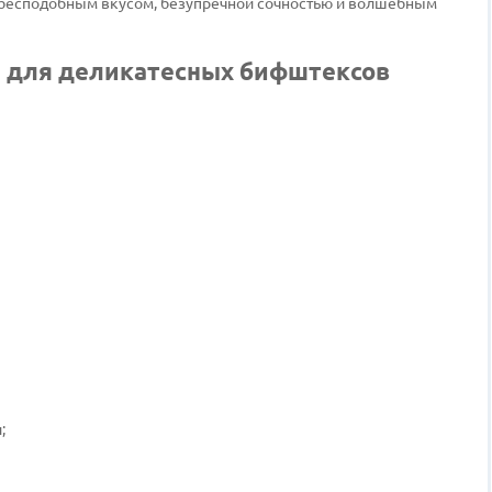
я бесподобным вкусом, безупречной сочностью и волшебным
я для деликатесных бифштексов
;