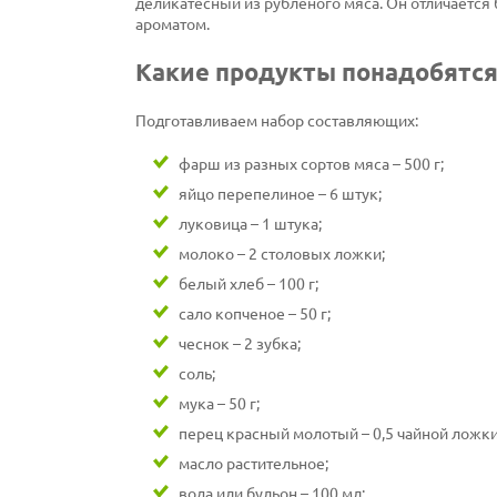
деликатесный из рубленого мяса. Он отличаетс
ароматом.
Какие продукты понадобятс
Подготавливаем набор составляющих:
фарш из разных сортов мяса – 500 г;
яйцо перепелиное – 6 штук;
луковица – 1 штука;
молоко – 2 столовых ложки;
белый хлеб – 100 г;
сало копченое – 50 г;
чеснок – 2 зубка;
соль;
мука – 50 г;
перец красный молотый – 0,5 чайной ложки
масло растительное;
вода или бульон – 100 мл;