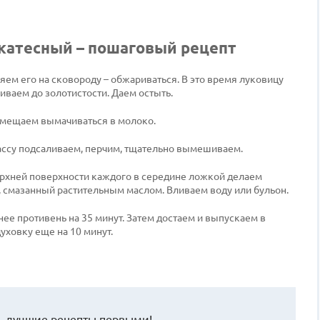
катесный – пошаговый рецепт
ем его на сковороду – обжариваться. В это время луковицу
иваем до золотистости. Даем остыть.
омещаем вымачиваться в молоко.
Массу подсаливаем, перчим, тщательно вымешиваем.
рхней поверхности каждого в середине ложкой делаем
 смазанный растительным маслом. Вливаем воду или бульон.
нее противень на 35 минут. Затем достаем и выпускаем в
уховку еще на 10 минут.
 лучшие рецепты первыми!