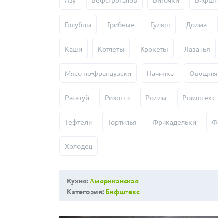
Азу
Бефстроганов
Биточки
Бифшт
Голубцы
Грибные
Гуляш
Долма
Каши
Котлеты
Крокеты
Лазанья
Мясо по-французски
Начинка
Овощны
Рататуй
Ризотто
Роллы
Ромштекс
Тефтели
Тортилья
Фрикадельки
Ф
Холодец
Кухня:
Американская
Категория:
Бифштекс