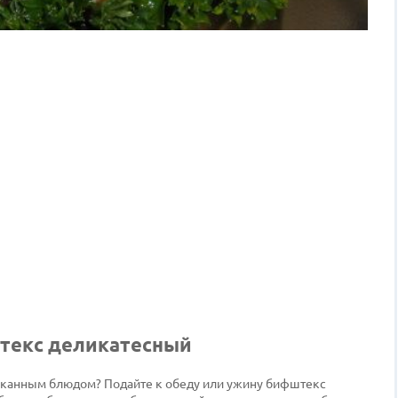
штекс деликатесный
ысканным блюдом? Подайте к обеду или ужину бифштекс