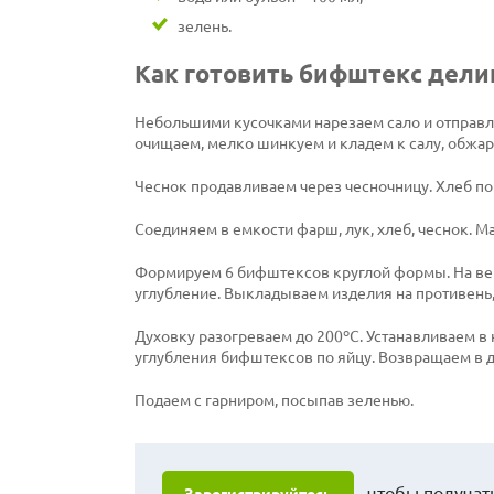
зелень.
Как готовить бифштекс дели
Небольшими кусочками нарезаем сало и отправля
очищаем, мелко шинкуем и кладем к салу, обжар
Чеснок продавливаем через чесночницу. Хлеб п
Соединяем в емкости фарш, лук, хлеб, чеснок. 
Формируем 6 бифштексов круглой формы. На ве
углубление. Выкладываем изделия на противень,
Духовку разогреваем до 200ºС. Устанавливаем в 
углубления бифштексов по яйцу. Возвращаем в д
Подаем с гарниром, посыпав зеленью.
чтобы получать
Зарегистрируйтесь