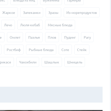
екс
Блюда из яиц
Буженина
Гарниры
Жаркое
Запеканки
Зразы
Из морепродуктов
Лечо
Люля-кебаб
Мясные блюда
е
Омлет
Паэлья
Плов
Пудинг
Рагу
Ростбиф
Рыбные блюда
Соте
Стейк
рикасе
Чахохбили
Шашлык
Шницель