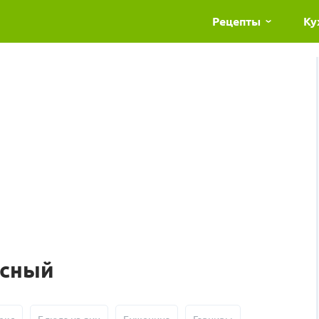
Рецепты
Ку
есный