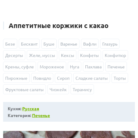
Аппетитные коржики с какао
Безе
Бисквит
Буше
Варенье
Вафли
Глазурь
Десерты
Желе, муссы
Кексы
Конфеты
Конфитюр
Кремы, суфле
Мороженое
Нуга
Пахлава
Печенье
Пирожные
Повидло
Сироп
Сладкие салаты
Торты
Фруктовые салаты
Чизкейк
Тирамису
Кухня:
Русская
Категория:
Печенье