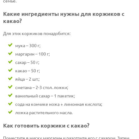
семье.
Какие ингредиенты нужны для коржиков с
какао?
Для этих коржиков понадобится:
мука – 300 г;
маргарин – 100 г;
сахар – 50 г;
какао – 50 г;
яйца – 2 шт.;
сметана – 2-3 стол. ложки;
ванильный сахар – 1 пакетик;
сода на кончике ножа + лимонная кислота;
ложка растительного масла.
Как готовить коржики с какао?
Поместите в миску маргарин и разотрите его с сахаром. Затем