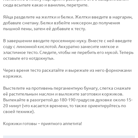
сюда всыпьте какао и ванилин, перетрите.
Яйца разделите на желтки и белки. Желтки введите в маргарин,
добавьте сметану. Белки взбейте миксером до получения
пышной пены, затем её добавьте к тесту.
В завершении вводите просеянную муку. Вместе с ней введите
соду с лимонной кислотой. Аккуратно замесите мягкое и
эластичное тесто. Следите, чтобы не перебить его мукой. Теперь
оставьте его «отдохнуть».
Через время тесто раскатайте и вырежьте из него формочками
коржики.
Выстелите на противень пергаментную бумагу, слегка смажьте
её растительным маслом и выложите заготовки коржиков.
Выпекайте в разогретой до 180-190 градусов духовке около 15-
20 минут (что касается времени, то также ориентируйтесь по
своей технике).
Коржики готовы – приятного аппетита!