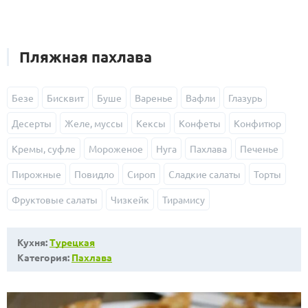
Пляжная пахлава
Безе
Бисквит
Буше
Варенье
Вафли
Глазурь
Десерты
Желе, муссы
Кексы
Конфеты
Конфитюр
Кремы, суфле
Мороженое
Нуга
Пахлава
Печенье
Пирожные
Повидло
Сироп
Сладкие салаты
Торты
Фруктовые салаты
Чизкейк
Тирамису
Кухня:
Турецкая
Категория:
Пахлава