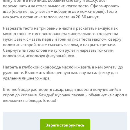
ямку, вбить в нее яйцо, добавить сметану и водку. Все
перемешать и на столе вымесить тугое тесто. Сформировать
шар (если не получается – добавить две ложки воды). Тесто
накрыть и оставить в теплом месте на 20-30 минут.
Разрезать тесто на три равные части и раскатать каждую как
можно тоньше с использованием минимального количества
муки. Затем смазать первый тонкий лист теста маслом, сверху
положить второй, тоже смазать маслом, и накрыть третьим.
Свернуть из трех слоев не тугой рулет и нарезать тонкими
полосками, используя фигурный нож.
Нагреть в глубокой сковороде масло и жарить в нем рулеты до
румяности. Выложить обжаренную пахлаву на салфетку для
удаления лишнего жира.
В теплой воде растворить сахар, мед и довести получившийся
сироп до кипения. Каждый кусочек пахлавы обмакнуть в сироп и
выложить на блюдо. Готово!
Зарегистрируйтесь