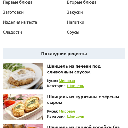
Первые блюда
Вторые блюда
Заготовки
Закуски
Изделия из теста
Напитки
Сладости
Соусы
Последние рецепты
Шницель из печени под
сливочным соусом
Кухня:
Мировая
Категория:
Шницель
Шницель из курятины с тёртым
сыром
Кухня:
Мировая
Категория:
Шницель
Шницель из свиной корейки (на