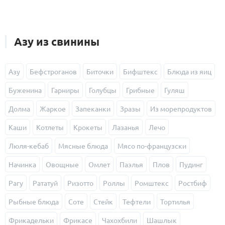
Азу из свинины
Азу
Бефстроганов
Биточки
Бифштекс
Блюда из яиц
Буженина
Гарниры
Голубцы
Грибные
Гуляш
Долма
Жаркое
Запеканки
Зразы
Из морепродуктов
Каши
Котлеты
Крокеты
Лазанья
Лечо
Люля-кебаб
Мясные блюда
Мясо по-французски
Начинка
Овощные
Омлет
Паэлья
Плов
Пудинг
Рагу
Рататуй
Ризотто
Роллы
Ромштекс
Ростбиф
Рыбные блюда
Соте
Стейк
Тефтели
Тортилья
Фрикадельки
Фрикасе
Чахохбили
Шашлык