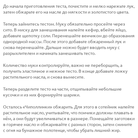
До начала приготовления теста, почистите и мелко нарежьте лук,
затем обжарьте его на масле до мягкости и золотистого цвета.
Теперь займитесь тестом. Муку обязательно просейте через
сито. В миску для замешивания налейте кефир, вбейте яйцо,
добавьте щепотку соли. Перемешайте венчиком до образования
однородной массы. После этого добавьте обжаренный лук и
снова перемешайте. Дальше можно будет вводить муку с
разрыхлителем и начинать замешивать тесто.
Количество муки контролируйте, важно не переборщить, а
получить эластичное и нежное тесто. В конце добавьте ложку
растительного масла, и снова вымесите.
Теперь разделите тесто на части, отщипывайте небольшие
кусочки и из них формируйте шарики.
Осталось «Чиполлинки» обжарить. Для этого в сотейник налейте
растительное масло, учитывайте, что пончики должны плавать в
нём, а они будут увеличиваться в размере. Помещайте заготовки
в горячее масло и обжаривайте с разных сторон, затем снимите
с огня на бумажное полотенце, чтобы убрать лишний жир.