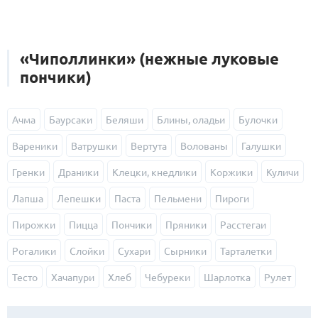
«Чиполлинки» (нежные луковые
пончики)
Ачма
Баурсаки
Беляши
Блины, оладьи
Булочки
Вареники
Ватрушки
Вертута
Волованы
Галушки
Гренки
Драники
Клецки, кнедлики
Коржики
Куличи
Лапша
Лепешки
Паста
Пельмени
Пироги
Пирожки
Пицца
Пончики
Пряники
Расстегаи
Рогалики
Слойки
Сухари
Сырники
Тарталетки
Тесто
Хачапури
Хлеб
Чебуреки
Шарлотка
Рулет