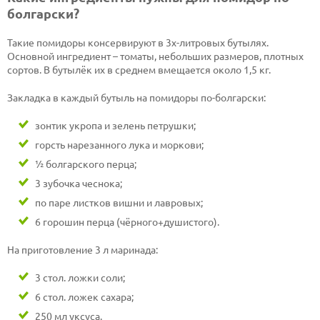
болгарски?
Такие помидоры консервируют в 3х-литровых бутылях.
Основной ингредиент – томаты, небольших размеров, плотных
сортов. В бутылёк их в среднем вмещается около 1,5 кг.
Закладка в каждый бутыль на помидоры по-болгарски:
зонтик укропа и зелень петрушки;
горсть нарезанного лука и моркови;
½ болгарского перца;
3 зубочка чеснока;
по паре листков вишни и лавровых;
6 горошин перца (чёрного+душистого).
На приготовление 3 л маринада:
3 стол. ложки соли;
6 стол. ложек сахара;
250 мл уксуса.