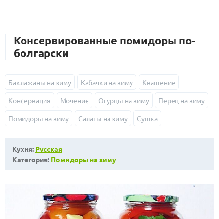
Консервированные помидоры по-
болгарски
Баклажаны на зиму
Кабачки на зиму
Квашение
Консервация
Мочение
Огурцы на зиму
Перец на зиму
Помидоры на зиму
Салаты на зиму
Сушка
Кухня:
Русская
Категория:
Помидоры на зиму