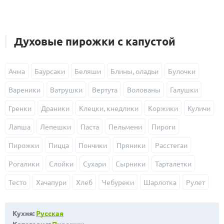
Духовые пирожки с капустой
Ачма
Баурсаки
Беляши
Блины, оладьи
Булочки
Вареники
Ватрушки
Вертута
Волованы
Галушки
Гренки
Драники
Клецки, кнедлики
Коржики
Куличи
Лапша
Лепешки
Паста
Пельмени
Пироги
Пирожки
Пицца
Пончики
Пряники
Расстегаи
Рогалики
Слойки
Сухари
Сырники
Тарталетки
Тесто
Хачапури
Хлеб
Чебуреки
Шарлотка
Рулет
Кухня:
Русская