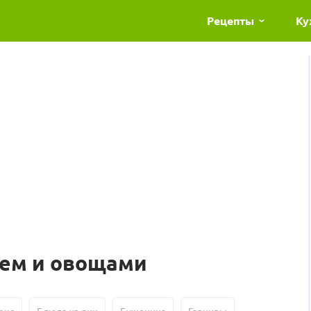
Рецепты
Ку
лем и овощами