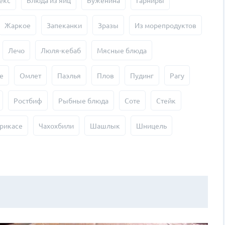
екс
Блюда из яиц
Буженина
Гарниры
Жаркое
Запеканки
Зразы
Из морепродуктов
Лечо
Люля-кебаб
Мясные блюда
е
Омлет
Паэлья
Плов
Пудинг
Рагу
Ростбиф
Рыбные блюда
Соте
Стейк
рикасе
Чахохбили
Шашлык
Шницель