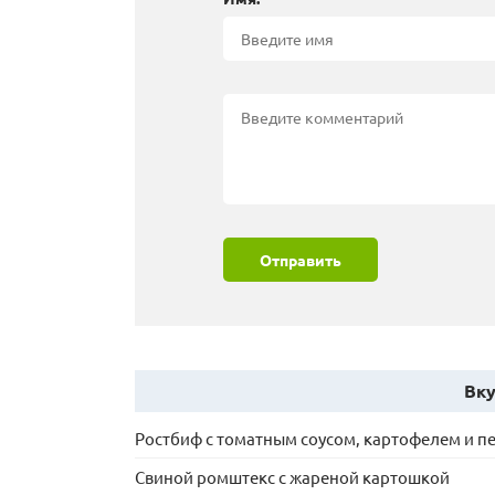
Отправить
Вку
Ростбиф с томатным соусом, картофелем и п
Свиной ромштекс с жареной картошкой