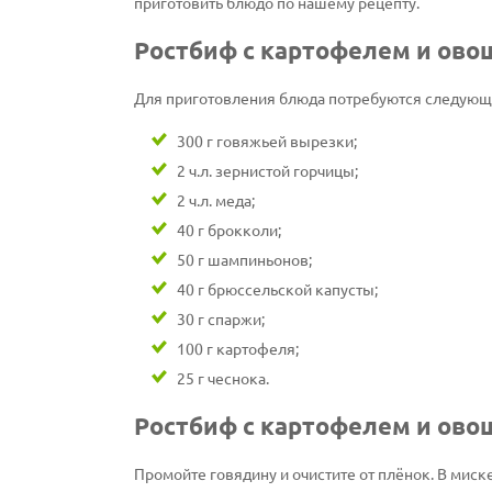
приготовить блюдо по нашему рецепту.
Ростбиф с картофелем и ов
Для приготовления блюда потребуются следующ
300 г говяжьей вырезки;
2 ч.л. зернистой горчицы;
2 ч.л. меда;
40 г брокколи;
50 г шампиньонов;
40 г брюссельской капусты;
30 г спаржи;
100 г картофеля;
25 г чеснока.
Ростбиф с картофелем и ово
Промойте говядину и очистите от плёнок. В мис