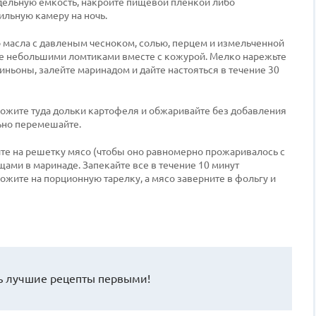
дельную ёмкость, накройте пищевой пленкой либо
льную камеру на ночь.
 масла с давленым чесноком, солью, перцем и измельченной
е небольшими ломтиками вместе с кожурой. Мелко нарежьте
ньоны, залейте маринадом и дайте настояться в течение 30
ложите туда дольки картофеля и обжаривайте без добавления
ьно перемешайте.
те на решетку мясо (чтобы оно равномерно прожаривалось с
ощами в маринаде. Запекайте все в течение 10 минут
жите на порционную тарелку, а мясо заверните в фольгу и
 лучшие рецепты первыми!