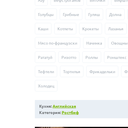
Азу
Бефстроганов
Биточки
Бифшт
Голубцы
Грибные
Гуляш
Долма
Каши
Котлеты
Крокеты
Лазанья
Мясо по-французски
Начинка
Овощны
Рататуй
Ризотто
Роллы
Ромштекс
Тефтели
Тортилья
Фрикадельки
Ф
Холодец
Кухня:
Английская
Категория:
Ростбиф