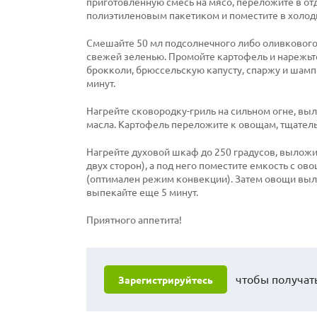
приготовленную смесь на мясо, переложите в от
полиэтиленовым пакетиком и поместите в холоди
Смешайте 50 мл подсолнечного либо оливкового
свежей зеленью. Промойте картофель и нарежьт
брокколи, брюссельскую капусту, спаржу и шампи
минут.
Нагрейте сковородку-гриль на сильном огне, вы
масла. Картофель переложите к овощам, тщател
Нагрейте духовой шкаф до 250 градусов, выложи
двух сторон), а под него поместите емкость с ов
(оптимален режим конвекции). Затем овощи выло
выпекайте еще 5 минут.
Приятного аппетита!
чтобы получать
Зарегистрируйтесь