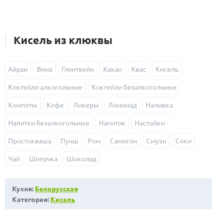
Кисель из клюквы
Айран
Вина
Глинтвейн
Какао
Квас
Кисель
Коктейли алкогольные
Коктейли безалкогольные
Компоты
Кофе
Ликеры
Лимонад
Наливка
Напитки безалкогольные
Напиток
Настойки
Простокваша
Пунш
Ром
Самогон
Смузи
Соки
Чай
Шипучка
Шоколад
Кухня:
Белорусская
Категория:
Кисель