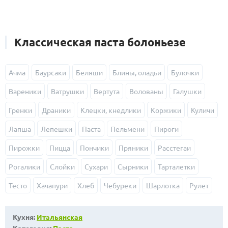
Классическая паста болоньезе
Ачма
Баурсаки
Беляши
Блины, оладьи
Булочки
Вареники
Ватрушки
Вертута
Волованы
Галушки
Гренки
Драники
Клецки, кнедлики
Коржики
Куличи
Лапша
Лепешки
Паста
Пельмени
Пироги
Пирожки
Пицца
Пончики
Пряники
Расстегаи
Рогалики
Слойки
Сухари
Сырники
Тарталетки
Тесто
Хачапури
Хлеб
Чебуреки
Шарлотка
Рулет
Кухня:
Итальянская