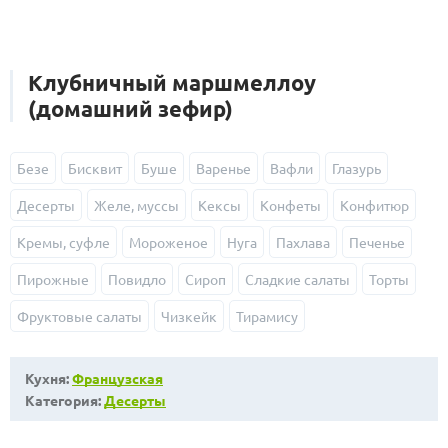
Клубничный маршмеллоу
(домашний зефир)
Безе
Бисквит
Буше
Варенье
Вафли
Глазурь
Десерты
Желе, муссы
Кексы
Конфеты
Конфитюр
Кремы, суфле
Мороженое
Нуга
Пахлава
Печенье
Пирожные
Повидло
Сироп
Сладкие салаты
Торты
Фруктовые салаты
Чизкейк
Тирамису
Кухня:
Французская
Категория:
Десерты