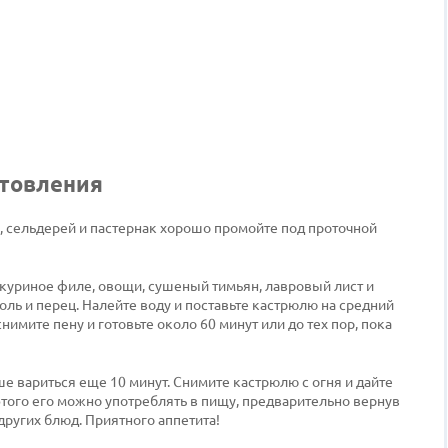
отовления
, сельдерей и пастернак хорошо промойте под проточной
куриное филе, овощи, сушеный тимьян, лавровый лист и
ль и перец. Налейте воду и поставьте кастрюлю на средний
снимите пену и готовьте около 60 минут или до тех пор, пока
е вариться еще 10 минут. Снимите кастрюлю с огня и дайте
этого его можно употреблять в пищу, предварительно вернув
других блюд. Приятного аппетита!