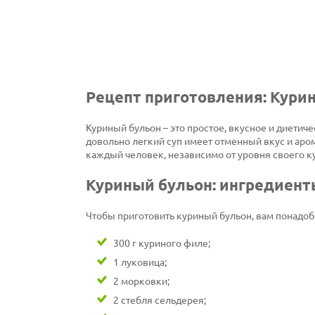
Рецепт приготовления: Кури
Куриный бульон – это простое, вкусное и диетич
довольно легкий суп имеет отменный вкус и аром
каждый человек, независимо от уровня своего к
Куриный бульон: ингредиент
Чтобы приготовить куриный бульон, вам понадо
300 г куриного филе;
1 луковица;
2 морковки;
2 стебля сельдерея;