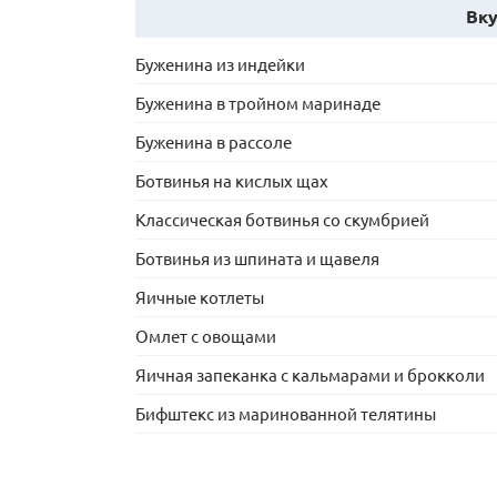
Вку
Буженина из индейки
Буженина в тройном маринаде
Буженина в рассоле
Ботвинья на кислых щах
Классическая ботвинья со скумбрией
Ботвинья из шпината и щавеля
Яичные котлеты
Омлет с овощами
Яичная запеканка с кальмарами и брокколи
Бифштекс из маринованной телятины