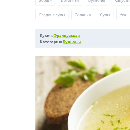
Борщи
Ботвинья
Бульоны
Капустн
Сладкие супы
Солянка
Супы
Уха
Кухня:
Французская
Категория:
Бульоны