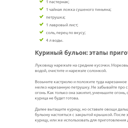
1 пастернак;
1 чайная ложка сушеного тимьяна;
петрушка;
1 лавровый лист;
соль, перец по вкусу;
4 л воды.
Куриный бульон: этапы приг
Луковицу нарежьте на средние кусочки. Морковь
водой, очистите и нарежьте соломкой.
Возьмите кастрюлю и положите туда нарезанное 
мелко нарезанную петрушку. Не забывайте про со
огонь. Как только она закипит, уменьшите огонь, 
курица не будет готова.
Далее вытащите курицу, но оставьте овощи дальш
бульону настояться с закрытой крышкой. После 
курицу, или же использовать для приготовления 