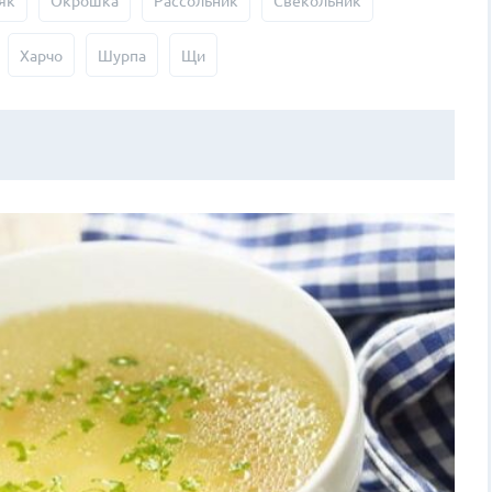
як
Окрошка
Рассольник
Свекольник
Харчо
Шурпа
Щи