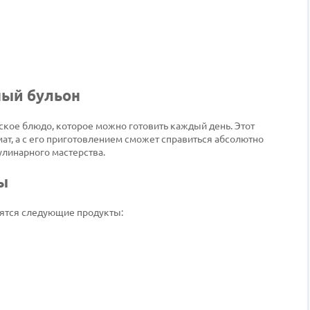
ный бульон
еское блюдо, которое можно готовить каждый день. Этот
ат, а с его приготовлением сможет справиться абсолютно
улинарного мастерства.
ы
бятся следующие продукты: