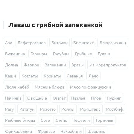
Лаваш с грибной запеканкой
Азу
Бефстроганов
Биточки
Бифштекс
Блюда из яиц
Буженина
Гарниры
Голубцы
Грибные
Гуляш
Долма
Жаркое
Запеканки
Зразы
Из морепродуктов
Каши
Котлеты
Крокеты
Лазанья
Лечо
Люля-кебаб
Мясные блюда
Мясо по-французски
Начинка
Овощные
Омлет
Паэлья
Плов
Пудинг
Рагу
Рататуй
Ризотто
Роллы
Ромштекс
Ростбиф
Рыбные блюда
Соте
Стейк
Тефтели
Тортилья
Фрикадельки
Фрикасе
Чахохбили
Шашлык