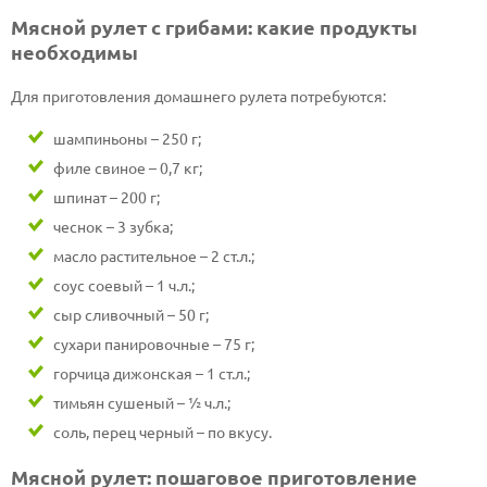
Мясной рулет с грибами: какие продукты
необходимы
Для приготовления домашнего рулета потребуются:
шампиньоны – 250 г;
филе свиное – 0,7 кг;
шпинат – 200 г;
чеснок – 3 зубка;
масло растительное – 2 ст.л.;
соус соевый – 1 ч.л.;
сыр сливочный – 50 г;
сухари панировочные – 75 г;
горчица дижонская – 1 ст.л.;
тимьян сушеный – ½ ч.л.;
соль, перец черный – по вкусу.
Мясной рулет: пошаговое приготовление