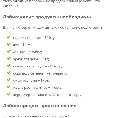
этого блюда из бобовых, но предложенный рецепт – это
классика.
Лобио: какие продукты необходимы
Для приготовления домашнего лобио нужно подготовить:
фасоль красную – 300 г;
лук – 1 шт.;
чеснок – 3 зубка;
орехи грецкие – 60 г;
кинзу, петрушку – по 1 пучку;
кориандр семена – неполная ч.л.;
хмели-сунели – 1 ч.л.;
масло растительное – 1 ст.л.;
перец черный молотый, соль – по вкусу.
Лобио: процесс приготовления
Готовится классический лобио просто: