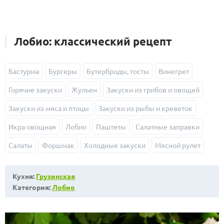
Лобио: классический рецепт
Бастурма
Бургеры
Бутерброды, тосты
Винегрет
Горячие закуски
Жульен
Закуски из грибов и овощей
Закуски из мяса и птицы
Закуски из рыбы и креветок
Икра овощная
Лобио
Паштеты
Салатные заправки
Салаты
Форшмак
Холодные закуски
Мясной рулет
Кухня:
Грузинская
Категория:
Лобио