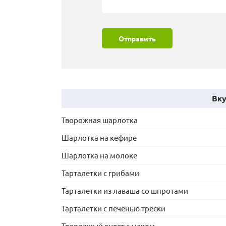
Отправить
Вку
Творожная шарлотка
Шарлотка на кефире
Шарлотка на молоке
Тарталетки с грибами
Тарталетки из лаваша со шпротами
Тарталетки с печенью трески
Творожный рулет с маком