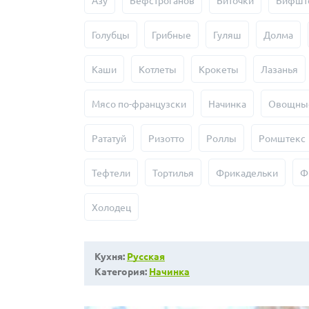
Азу
Бефстроганов
Биточки
Бифшт
Голубцы
Грибные
Гуляш
Долма
Каши
Котлеты
Крокеты
Лазанья
Мясо по-французски
Начинка
Овощны
Рататуй
Ризотто
Роллы
Ромштекс
Тефтели
Тортилья
Фрикадельки
Ф
Холодец
Кухня:
Русская
Категория:
Начинка