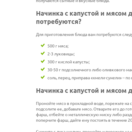
получаются сытные и вкусные блюда.
Начинка с капустой и мясом 
потребуются?
Для приготовления блюда вам потребуются сле
500 г мяса;
2-3 луковицы;
300 г кислой капусты;
30-50 г подсолнечного либо оливкового ма
соль, перец, приправа «хмели-сунели» – по 
Начинка с капустой и мясом 
Промойте мясо в прохладной воде, порежьте на с
подсолите ее, добавьте мясо. Отварите его до го
фарш, отбейте о металлическую миску либо разд
поперчите фарш, дайте ему постоять в течение 20
Снимите с лука шелуху, промойте и порежьте на 