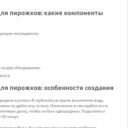
для пирожков: какие компоненты
дующие ингредиенты:
сла для обжаривания;
вкусу.
для пирожков: особенности создания
редние кусочки. В глубокой кастрюле вскипятите воду,
товности, дайте ему остыть. Измельчите в мясорубке его в
елочную доску, чтобы он был однородным. Подсолите и
-30 минут.
мелкие кубики. На сильном огне накалите глубокую