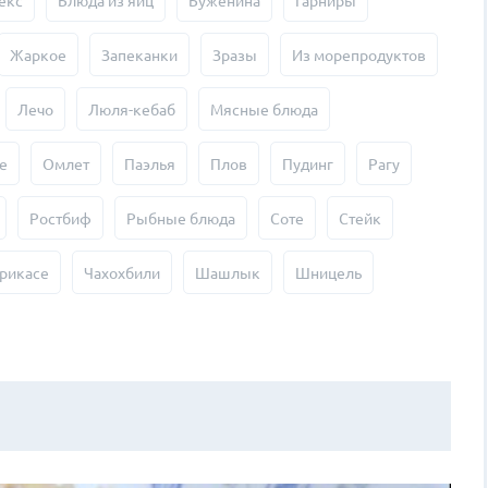
екс
Блюда из яиц
Буженина
Гарниры
Жаркое
Запеканки
Зразы
Из морепродуктов
Лечо
Люля-кебаб
Мясные блюда
е
Омлет
Паэлья
Плов
Пудинг
Рагу
Ростбиф
Рыбные блюда
Соте
Стейк
рикасе
Чахохбили
Шашлык
Шницель