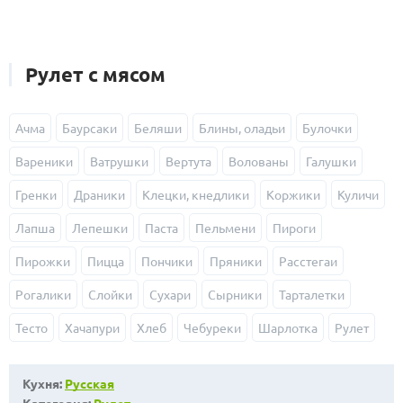
Рулет с мясом
Ачма
Баурсаки
Беляши
Блины, оладьи
Булочки
Вареники
Ватрушки
Вертута
Волованы
Галушки
Гренки
Драники
Клецки, кнедлики
Коржики
Куличи
Лапша
Лепешки
Паста
Пельмени
Пироги
Пирожки
Пицца
Пончики
Пряники
Расстегаи
Рогалики
Слойки
Сухари
Сырники
Тарталетки
Тесто
Хачапури
Хлеб
Чебуреки
Шарлотка
Рулет
Кухня:
Русская