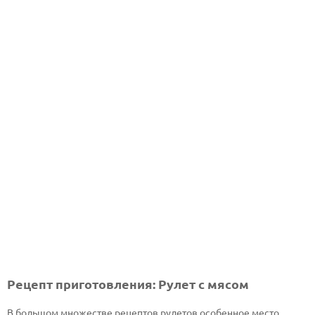
Рецепт приготовления: Рулет с мясом
В большом множестве рецептов рулетов особенное место