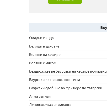
Вку
Оладьи-пицца
Беляши в духовке
Беляши на кефире
Беляши с мясом
Бездрожжевые баурсаки на кефире по-казахс
Баурсаки из творожного теста
Баурсаки сдобные во фритюре по-татарски
Ачма сытная
Ленивая ачма из лаваша