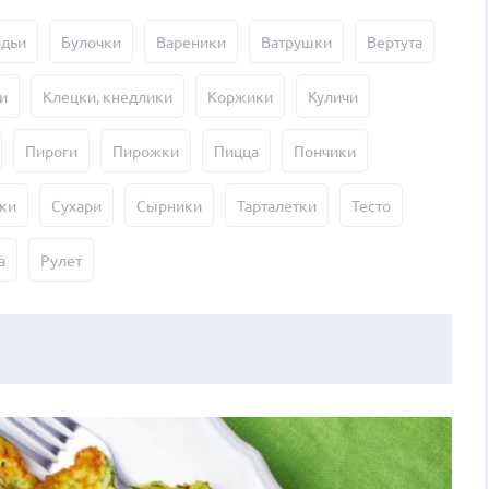
адьи
Булочки
Вареники
Ватрушки
Вертута
и
Клецки, кнедлики
Коржики
Куличи
Пироги
Пирожки
Пицца
Пончики
ки
Сухари
Сырники
Тарталетки
Тесто
а
Рулет