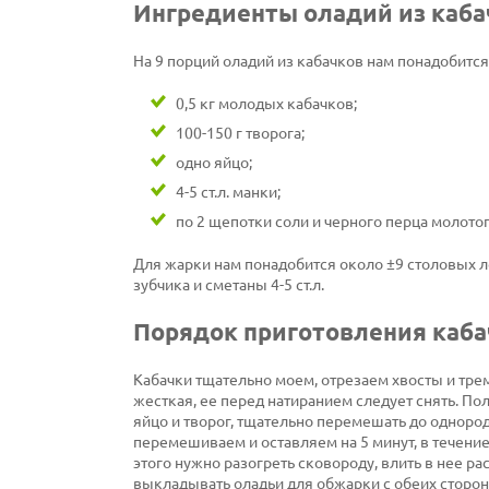
Ингредиенты оладий из каба
На 9 порций оладий из кабачков нам понадобитс
0,5 кг молодых кабачков;
100-150 г творога;
одно яйцо;
4-5 ст.л. манки;
по 2 щепотки соли и черного перца молотог
Для жарки нам понадобится около ±9 столовых ло
зубчика и сметаны 4-5 ст.л.
Порядок приготовления каба
Кабачки тщательно моем, отрезаем хвосты и тре
жесткая, ее перед натиранием следует снять. По
яйцо и творог, тщательно перемешать до одноро
перемешиваем и оставляем на 5 минут, в течение 
этого нужно разогреть сковороду, влить в нее р
выкладывать оладьи для обжарки с обеих сторон 