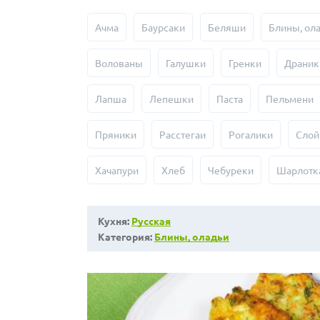
Ачма
Баурсаки
Беляши
Блины, ол
Волованы
Галушки
Гренки
Драник
Лапша
Лепешки
Паста
Пельмени
Пряники
Расстегаи
Рогалики
Слой
Хачапури
Хлеб
Чебуреки
Шарлотк
Кухня:
Русская
Категория:
Блины, оладьи