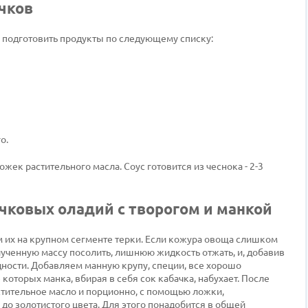
чков
я подготовить продукты по следующему списку:
о.
жек растительного масла. Соус готовится из чеснока - 2-3
чковых оладий с творогом и манкой
м их на крупном сегменте терки. Если кожура овоща слишком
лученную массу посолить, лишнюю жидкость отжать, и, добавив
дности. Добавляем манную крупу, специи, все хорошо
которых манка, вбирая в себя сок кабачка, набухает. После
астительное масло и порционно, с помощью ложки,
до золотистого цвета. Для этого понадобится в общей