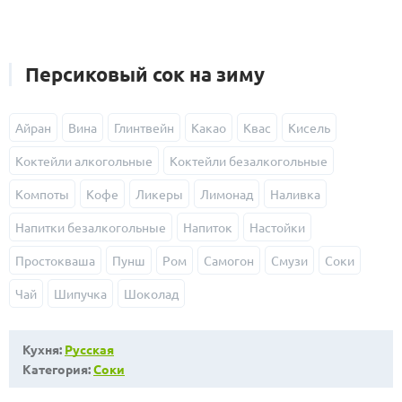
Персиковый сок на зиму
Айран
Вина
Глинтвейн
Какао
Квас
Кисель
Коктейли алкогольные
Коктейли безалкогольные
Компоты
Кофе
Ликеры
Лимонад
Наливка
Напитки безалкогольные
Напиток
Настойки
Простокваша
Пунш
Ром
Самогон
Смузи
Соки
Чай
Шипучка
Шоколад
Кухня:
Русская
Категория:
Соки