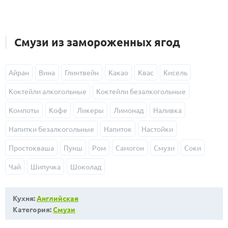
Смузи из замороженных ягод
Айран
Вина
Глинтвейн
Какао
Квас
Кисель
Коктейли алкогольные
Коктейли безалкогольные
Компоты
Кофе
Ликеры
Лимонад
Наливка
Напитки безалкогольные
Напиток
Настойки
Простокваша
Пунш
Ром
Самогон
Смузи
Соки
Чай
Шипучка
Шоколад
Кухня:
Английская
Категория:
Смузи