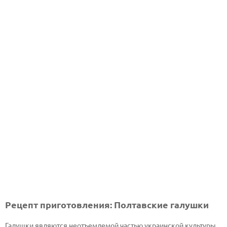
Рецепт приготовления: Полтавские галушки
Галушки являются неотъемлемой частью украинской культуры,