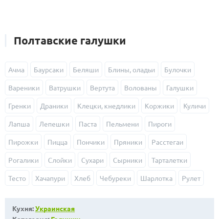
Полтавские галушки
Ачма
Баурсаки
Беляши
Блины, оладьи
Булочки
Вареники
Ватрушки
Вертута
Волованы
Галушки
Гренки
Драники
Клецки, кнедлики
Коржики
Куличи
Лапша
Лепешки
Паста
Пельмени
Пироги
Пирожки
Пицца
Пончики
Пряники
Расстегаи
Рогалики
Слойки
Сухари
Сырники
Тарталетки
Тесто
Хачапури
Хлеб
Чебуреки
Шарлотка
Рулет
Кухня:
Украинская