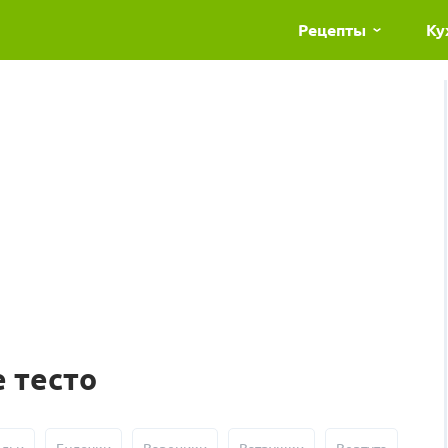
Рецепты
Ку
 тесто