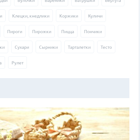
адьи
Булочки
Вареники
Ватрушки
Вертута
и
Клецки, кнедлики
Коржики
Куличи
Пироги
Пирожки
Пицца
Пончики
ки
Сухари
Сырники
Тарталетки
Тесто
а
Рулет