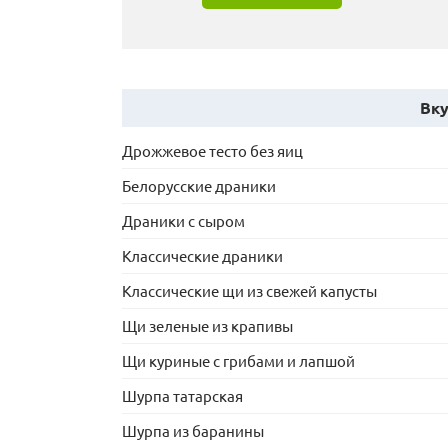
Вку
Дрожжевое тесто без яиц
Белорусские драники
Драники с сыром
Классические драники
Классические щи из свежей капусты
Щи зеленые из крапивы
Щи куриные с грибами и лапшой
Шурпа татарская
Шурпа из баранины