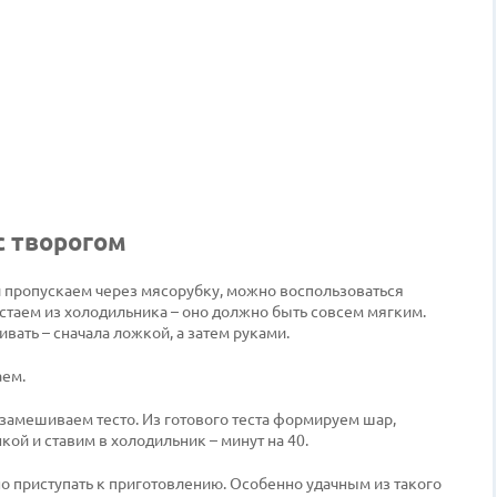
с творогом
и пропускаем через мясорубку, можно воспользоваться
стаем из холодильника – оно должно быть совсем мягким.
ать – сначала ложкой, а затем руками.
аем.
замешиваем тесто. Из готового теста формируем шар,
ой и ставим в холодильник – минут на 40.
 приступать к приготовлению. Особенно удачным из такого