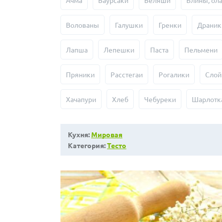
Ачма
Баурсаки
Беляши
Блины, ол
Волованы
Галушки
Гренки
Драник
Лапша
Лепешки
Паста
Пельмени
Пряники
Расстегаи
Рогалики
Слой
Хачапури
Хлеб
Чебуреки
Шарлотк
Кухня:
Мировая
Категория:
Тесто