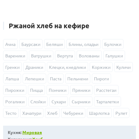
Ржаной хлеб на кефире
Ачма
Баурсаки
Беляши
Блины, оладьи
Булочки
Вареники
Ватрушки
Вертута
Волованы
Галушки
Гренки
Драники
Клецки, кнедлики
Коржики
Куличи
Лапша
Лепешки
Паста
Пельмени
Пироги
Пирожки
Пицца
Пончики
Пряники
Расстегаи
Рогалики
Слойки
Сухари
Сырники
Тарталетки
Тесто
Хачапури
Хлеб
Чебуреки
Шарлотка
Рулет
Кухня:
Мировая