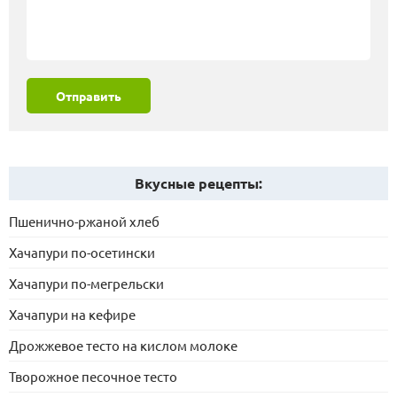
Отправить
Вкусные рецепты:
Пшенично-ржаной хлеб
Хачапури по-осетински
Хачапури по-мегрельски
Хачапури на кефире
Дрожжевое тесто на кислом молоке
Творожное песочное тесто