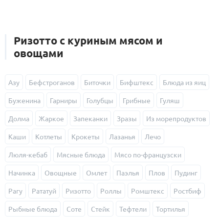
Ризотто с куриным мясом и
овощами
Азу
Бефстроганов
Биточки
Бифштекс
Блюда из яиц
Буженина
Гарниры
Голубцы
Грибные
Гуляш
Долма
Жаркое
Запеканки
Зразы
Из морепродуктов
Каши
Котлеты
Крокеты
Лазанья
Лечо
Люля-кебаб
Мясные блюда
Мясо по-французски
Начинка
Овощные
Омлет
Паэлья
Плов
Пудинг
Рагу
Рататуй
Ризотто
Роллы
Ромштекс
Ростбиф
Рыбные блюда
Соте
Стейк
Тефтели
Тортилья