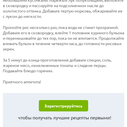
небольшими кусочками. Нарежьте лук полукольцами, выложите
в сковородку и пассируйте на подсолнечном масле до
золотистого оттенка. Добавьте тертую морковь, обжаривайте ее
с луком до мягкости.
Промойте рис несколько раз, пока вода не станет прозрачной.
Добавьте его в сковородку, влейте 1 половник куриного бульона
и перемешивайте до тех пор, пока он не впитается. Продолжайте
вливать бульон в течение четверти часа, до готовности рисовых
зерен.
За 5 минут до конца приготовления добавьте специи, соль,
жареное мясо, измельченные томаты и сладкие перцы.
Подавайте блюдо горячим.
Приятного аппетита!
Зарегистрируйтесь
чтобы получать лучшие рецепты первыми!