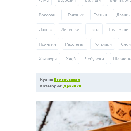
Ачма
Баурсаки
Беляши
Блины, ол
Волованы
Галушки
Гренки
Драник
Лапша
Лепешки
Паста
Пельмени
Пряники
Расстегаи
Рогалики
Слой
Хачапури
Хлеб
Чебуреки
Шарлотк
Кухня:
Белорусская
Категория:
Драники