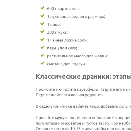
600 г картофеля;
1 луковица среднего размера;
1 яйцо;
200 г муки;
1 чайная ложка соли;
перец по вкусу;
растительное масло для жарки;
сметана для подачи.
Классические драники: этап
Промойте и очистите картофель. Натрите его на к
Перемешайте эти два ингредиента.
В отдельной миске взбейте яйцо, добавьте соль 
Просейте муку и постепенно небольшими порция
получиться комковатое и густое тесто. При нео
Оставьте тесто на 10-15 минут, чтобы оно настоял