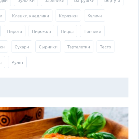
адьи
Булочки
Вареники
Ватрушки
Вертута
и
Клецки, кнедлики
Коржики
Куличи
Пироги
Пирожки
Пицца
Пончики
ки
Сухари
Сырники
Тарталетки
Тесто
а
Рулет