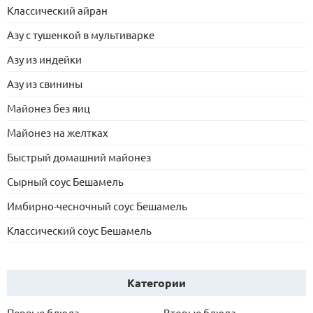
Классический айран
Азу с тушенкой в мультиварке
Азу из индейки
Азу из свинины
Майонез без яиц
Майонез на желтках
Быстрый домашний майонез
Сырный соус Бешамель
Имбирно-чесночный соус Бешамель
Классический соус Бешамель
Категории
Первые блюда
Вторые блюда