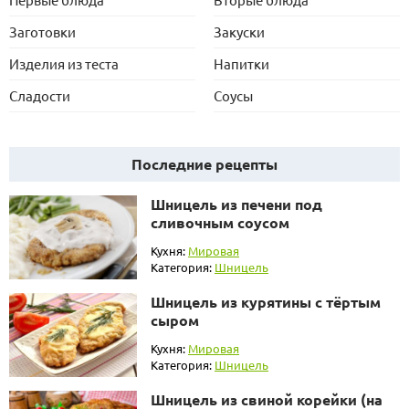
Заготовки
Закуски
Изделия из теста
Напитки
Сладости
Соусы
Последние рецепты
Шницель из печени под
сливочным соусом
Кухня:
Мировая
Категория:
Шницель
Шницель из курятины с тёртым
сыром
Кухня:
Мировая
Категория:
Шницель
Шницель из свиной корейки (на