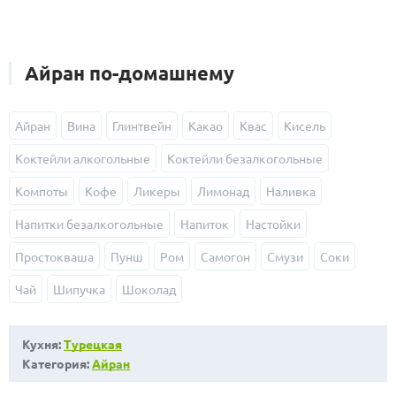
Айран по-домашнему
Айран
Вина
Глинтвейн
Какао
Квас
Кисель
Коктейли алкогольные
Коктейли безалкогольные
Компоты
Кофе
Ликеры
Лимонад
Наливка
Напитки безалкогольные
Напиток
Настойки
Простокваша
Пунш
Ром
Самогон
Смузи
Соки
Чай
Шипучка
Шоколад
Кухня:
Турецкая
Категория:
Айран