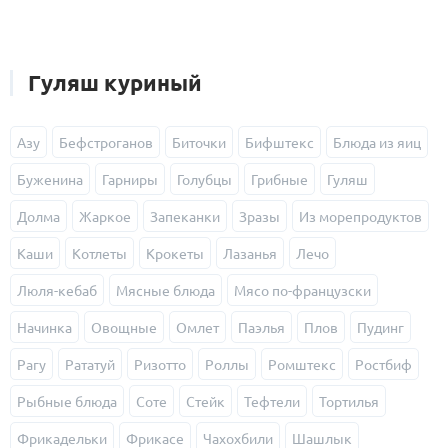
Гуляш куриный
Азу
Бефстроганов
Биточки
Бифштекс
Блюда из яиц
Буженина
Гарниры
Голубцы
Грибные
Гуляш
Долма
Жаркое
Запеканки
Зразы
Из морепродуктов
Каши
Котлеты
Крокеты
Лазанья
Лечо
Люля-кебаб
Мясные блюда
Мясо по-французски
Начинка
Овощные
Омлет
Паэлья
Плов
Пудинг
Рагу
Рататуй
Ризотто
Роллы
Ромштекс
Ростбиф
Рыбные блюда
Соте
Стейк
Тефтели
Тортилья
Фрикадельки
Фрикасе
Чахохбили
Шашлык