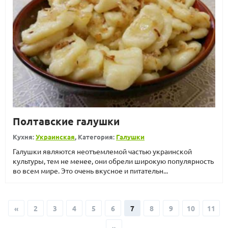
Полтавские галушки
Кухня:
Украинская
, Категория:
Галушки
Галушки являются неотъемлемой частью украинской
культуры, тем не менее, они обрели широкую популярность
во всем мире. Это очень вкусное и питательн...
«
2
3
4
5
6
7
8
9
10
11
»